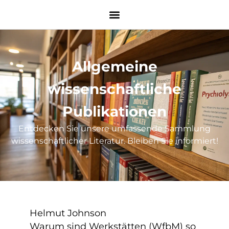
Allgemeine
wissenschaftliche
Publikationen
Entdecken Sie unsere umfassende Sammlung
wissenschaftlicher Literatur. Bleiben Sie informiert!
Helmut Johnson
Warum sind Werkstätten (WfbM) so